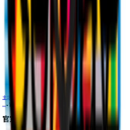
主场
官方公告
官宣：泰贾尼·赖因德斯
...
官宣：泰贾尼·赖因德斯
官宣：泰贾尼·赖因德斯