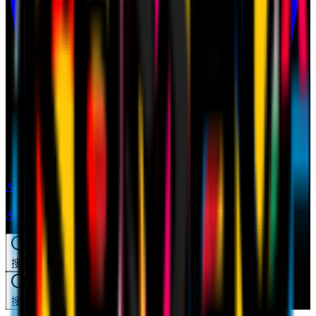
AC米兰天猫旗舰店
AC米兰天猫旗舰店
搜索
搜索