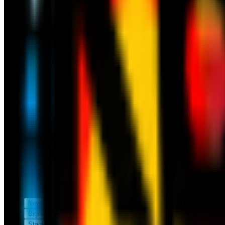
News
Biglietteria
Stagione