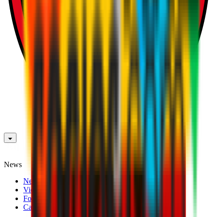
News
News
Video
Fotogallery
Calciomercato