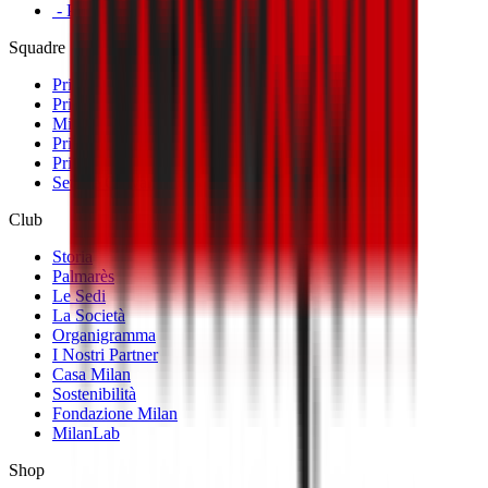
- Primavera
Squadre
Prima Squadra Maschile
Prima Squadra Femminile
Milan Futuro
Primavera
Primavera Femminile
Settore Giovanile
Club
Storia
Palmarès
Le Sedi
La Società
Organigramma
I Nostri Partner
Casa Milan
Sostenibilità
Fondazione Milan
MilanLab
Shop