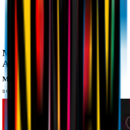
Milan TV: news ultima ora |
AC Milan
MILAN TV
Il Club Channel dedicato a tutti i tifosi rossoneri