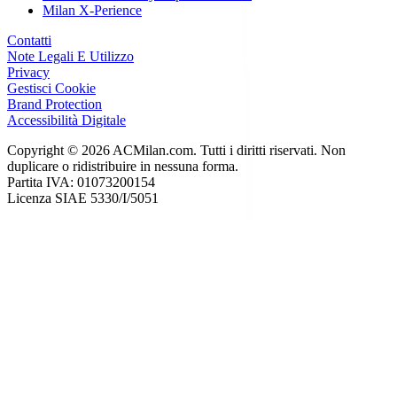
Milan X-Perience
Contatti
Note Legali E Utilizzo
Privacy
Gestisci Cookie
Brand Protection
Accessibilità Digitale
Copyright © 2026 ACMilan.com. Tutti i diritti riservati. Non
duplicare o ridistribuire in nessuna forma.
Partita IVA: 01073200154
Licenza SIAE 5330/I/5051