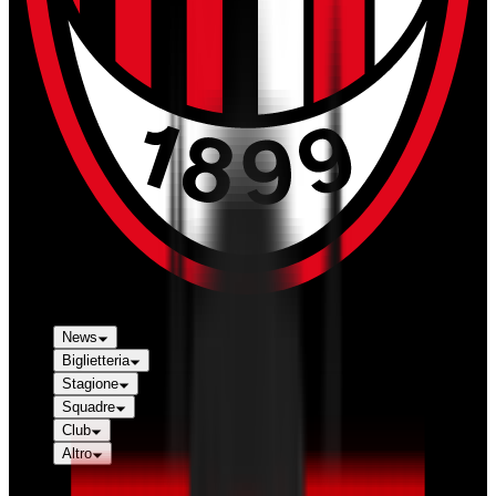
News
Biglietteria
Stagione
Squadre
Club
Altro