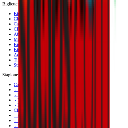
Biglietteria
Biglietti Partite Maschile
Club 1899 Premium Hospitality
Cambio Nominativo
CRN Card
Abbonamenti
Museo Mondo Milan
Biglietti Partite Femminile
Biglietti Partite Milan Futuro
Accrediti
Tifosi con disabilità
Striscioni
Stagione
Calendario
- Prima Squadra Maschile
- Prima Squadra Femminile
- Milan Futuro
- Primavera
Classifiche
- Prima Squadra Maschile
- Prima Squadra Femminile
- Milan Futuro