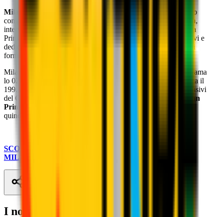
Milan TV
è il primo Club Channel italiano che offre palinsesto
completo a 360° su tutte le attività del Club: conferenze stampa,
interviste a giocatori e allenatori, le gare della Primavera e della
Prima squadra femminile. Ma non solo: quiz, contenuti esclusivi e
dedicati alle rossonere e al settore giovanile, oltre a una serie di
format che avvicinano il tifoso al mondo rossonero.
Milan TV è visibile sul
canale 230 di SKY
. Per abbonarti, chiama
lo 02.70.70 oppure vai su
sky.it
. Se sei già cliente SKY, chiama il
199.11.44.00 oppure vai su
sky.it/faidate
. I contenuti più esclusivi
del Club Channel milanista sono anche su
DAZN
o su
Amazon
Prime Video Channels
, in abbonamento a €3.99 al mese con
quindici giorni di prova gratuita.
SCOPRI DOVE POTER SEGUIRE LE PARTITE DEL
MILAN IN TV
Condividi
I nostri partner