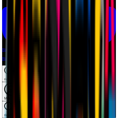
Biglietti
Biglietti
ricerca
Mymilan
ricerca