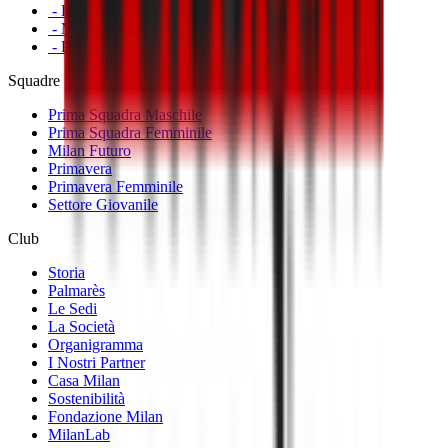
- Prima Squadra Femminile
- Milan Futuro
- Primavera
Squadre
Prima Squadra Maschile
Prima Squadra Femminile
Milan Futuro
Primavera
Primavera Femminile
Settore Giovanile
Club
Storia
Palmarès
Le Sedi
La Società
Organigramma
I Nostri Partner
Casa Milan
Sostenibilità
Fondazione Milan
MilanLab