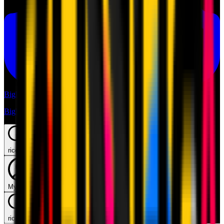
Biglietti
Biglietti
ricerca
Mymilan
ricerca