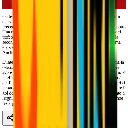
Certe rivalità fanno giri strani e poi si ritrovano di nuovo. Il Milan
era stato eliminato in Semifinale di Coppa Italia, la stagione
precedente, dal Palermo. I siciliani perdono la Finale di Roma contro
l'Inter, così
rossoneri Campioni d’Italia
e nerazzurri vincitori del
trofeo nazionale si ritrovano al Nido d’Uccello di
Pechino
per la
seconda
Finale-Derby
della storia dei Derby di Milano. La prima
era stata nel 1977, in Coppa Italia, e l’aveva vinta il Milan 2-0.
Anche la seconda finisce nello stesso modo.
L’Inter stava affrontando un notevole ricambio generazionale, ma la
cessione di Eto'o viene ritardata di qualche settimana, proprio per
avere il campione camerunese rodato per la Finale contro il Milan. E
in effetti la squadra nerazzurra allenata da Gian Piero Gasperini dà
del filo da torcere ai rossoneri. In vantaggio con Sneijder, gli interisti
vengono rimontati da
Ibrahimović
e da
Boateng
prima di segnare il
gol del 2-2 annullato per fuorigioco. In uno stadio cinese occupato a
larghissima maggioranza da tifosi rossoneri locali, ennesima grande
festa per il
Milan Supercampione d'Italia.
Condividi