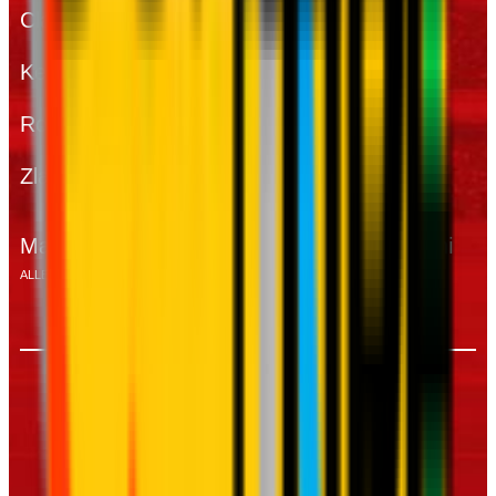
Clarence Seedorf
Joel Obi
Kevin-Prince Boateng
Ricardo Álvarez
Robinho
Wesley Sneijder
Zlatan Ibrahimović
Samuel Eto'o
Massimiliano Allegri
Gian Piero Gasperini
ALLENATORE
ALLENATORE
Nicola Rizzoli
ARBITRO