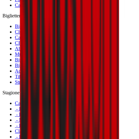
Calciomercato
Biglietteria
Biglietti Partite Maschile
Club 1899 Premium Hospitality
Cambio Nominativo
CRN Card
Abbonamenti
Museo Mondo Milan
Biglietti Partite Femminile
Biglietti Partite Milan Futuro
Accrediti
Tifosi con disabilità
Striscioni
Stagione
Calendario
- Prima Squadra Maschile
- Prima Squadra Femminile
- Milan Futuro
- Primavera
Classifiche
- Prima Squadra Maschile