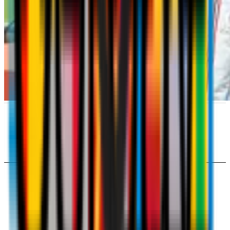
2 - 1
MILAN
INTER
15'st Ibrahimović
22' Sneijder
24'st Boateng