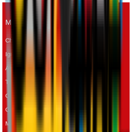
MILAN
INTER
Christian Abbiati
Júlio César
Ignazio Abate
Andrea Ranocchia
Alessandro Nesta
Walter Samuel
Thiago Silva
Cristian Chivu
Gianluca Zambrotta
Javier Zanetti
Gennaro Gattuso
Dejan Stanković
Mark van Bommel
Thiago Motta