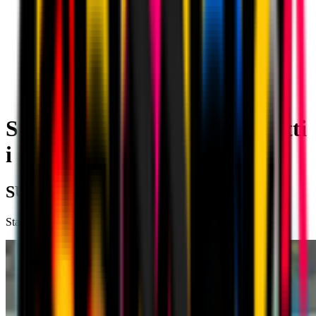
Supercoppa Italiana 2011: tutti
i dettagli | AC Milan
SUPERCOPPA ITALIANA 2011
Stadio Nazionale di Pechino, 6 agosto 2011