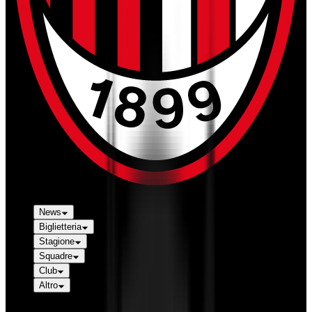
News
Biglietteria
Stagione
Squadre
Club
Altro