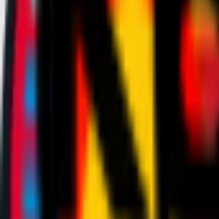
News
Biglietteria
Stagione