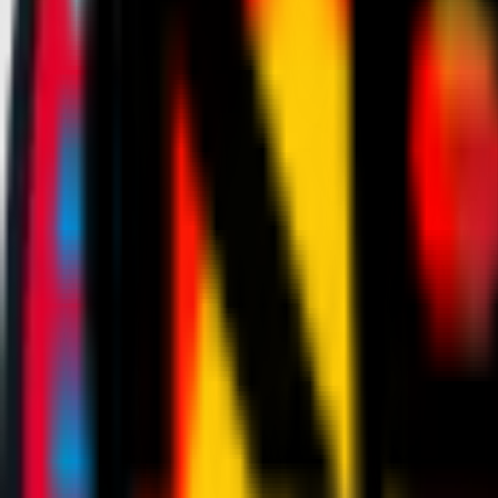
News
Biglietteria
Stagione