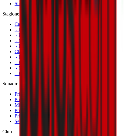
Striscioni
Stagione
Calendario
- Prima Squadra Maschile
- Prima Squadra Femminile
- Milan Futuro
- Primavera
Classifiche
- Prima Squadra Maschile
- Prima Squadra Femminile
- Milan Futuro
- Primavera
Squadre
Prima Squadra Maschile
Prima Squadra Femminile
Milan Futuro
Primavera
Primavera Femminile
Settore Giovanile
Club