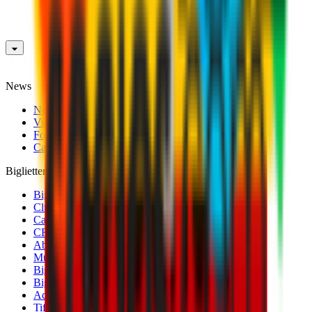
News
News
Video
Fotogallery
Calciomercato
Biglietteria
Biglietti Partite Maschile
Club 1899 Premium Hospitality
Cambio Nominativo
CRN Card
Abbonamenti
Museo Mondo Milan
Biglietti Partite Femminile
Biglietti Partite Milan Futuro
Accrediti
Tifosi con disabilità