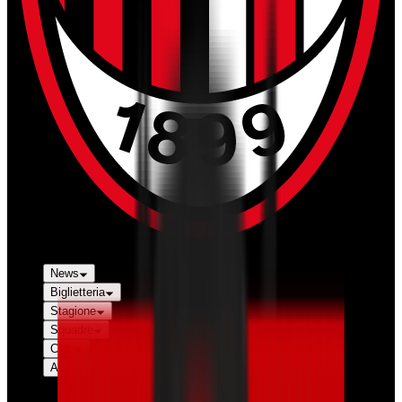
News
Biglietteria
Stagione
Squadre
Club
Altro