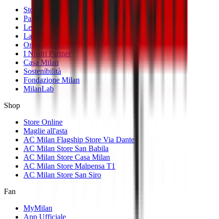
Storia
Palmarès
Le Sedi
La Società
Organigramma
I Nostri Partner
Casa Milan
Sostenibilità
Fondazione Milan
MilanLab
Shop
Store Online
Maglie all'asta
AC Milan Flagship Store Via Dante
AC Milan Store San Babila
AC Milan Store Casa Milan
AC Milan Store Malpensa T1
AC Milan Store San Siro
Fan
MyMilan
App Ufficiale