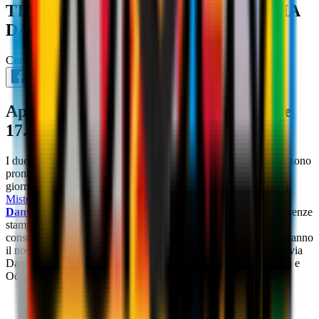
TIFOSI AL FLAGSHIP STORE DI VIA
DANTE
Community
3 settembre 2025
Appuntamento giovedì 4 settembre alle
17.30 nel cuore della città
I due nuovi rossoneri,
Christopher Nkunku
e
David Odogu
, sono
pronti ad incontrare i tifosi. I due calciatori, arrivati negli ultimi
giorni della sessione estiva a rinforzare la
rosa a disposizione di
Mister Allegri
, saranno presenti al
Flagship Store di via
Dante
giovedì 4 settembre alle 17.30,
dopo le rispettive conferenze
stampa di presentazione a Casa Milan.
Come da tradizione
consolidata per tutti i nuovi acquisti, Christopher e David visiteranno
il nostro Store e incontreranno i tifosi. Appuntamento quindi in via
Dante 12, pronti a dare il miglior benvenuto possibile a Nkunku e
Odogu!