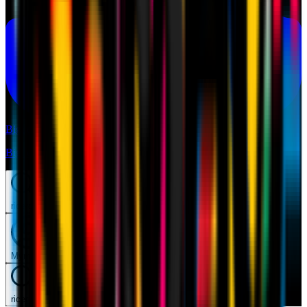
Biglietti
Biglietti
ricerca
Mymilan
ricerca