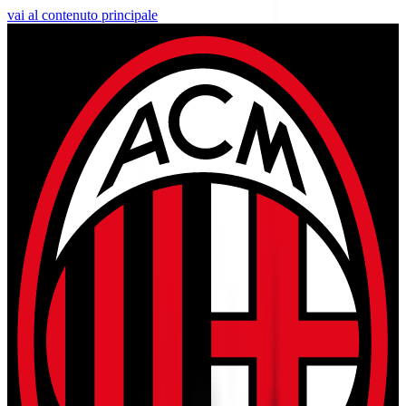
vai al contenuto principale