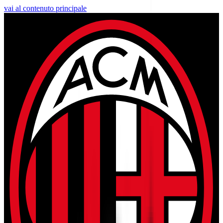
vai al contenuto principale