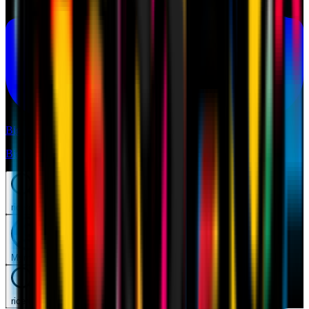
Biglietti
Biglietti
ricerca
Mymilan
ricerca