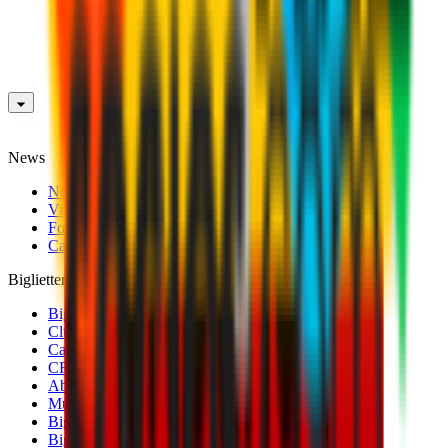
News
News
Video
Fotogallery
Calciomercato
Biglietteria
Biglietti Partite Maschile
Club 1899 Premium Hospitality
Cambio Nominativo
CRN Card
Abbonamenti
Museo Mondo Milan
Biglietti Partite Femminile
Biglietti Partite Milan Futuro