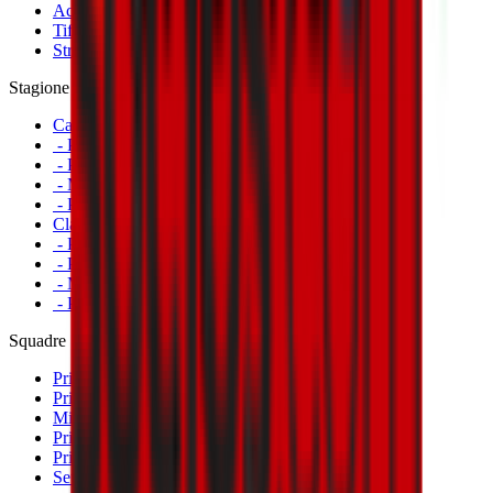
Accrediti
Tifosi con disabilità
Striscioni
Stagione
Calendario
- Prima Squadra Maschile
- Prima Squadra Femminile
- Milan Futuro
- Primavera
Classifiche
- Prima Squadra Maschile
- Prima Squadra Femminile
- Milan Futuro
- Primavera
Squadre
Prima Squadra Maschile
Prima Squadra Femminile
Milan Futuro
Primavera
Primavera Femminile
Settore Giovanile