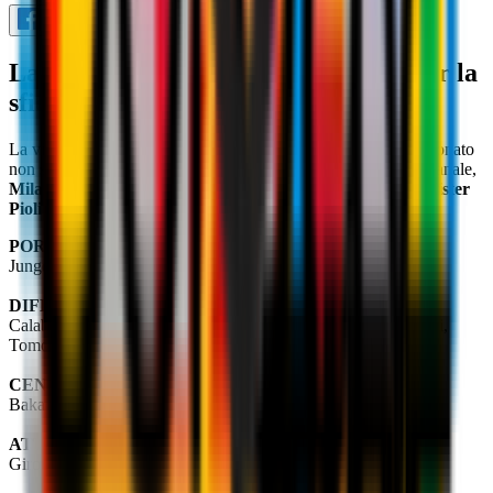
La lista dei giocatori a disposizione per la
sfida di stasera di San Siro
La vittoria di
Bologna
è un ricordo ancora fresco, ma il campionato
non si ferma: per la
10° giornata di Serie A
c'è, in infrasettimanale,
Milan-Torino
. Questo l'elenco dei
giocatori
convocati da Mister
Pioli
per la sfida delle 20.45 di questa sera:
PORTIERI
Jungdal, Mirante, Tătărușanu.
DIFENSORI
Calabria, Conti, Gabbia, Hernández, Kalulu, Kjær, Romagnoli,
Tomori.
CENTROCAMPISTI
Bakayoko, Bennacer, Kessie, Krunić, Saelemaekers, Tonali.
ATTACCANTI
Giroud, Ibrahimović, Leão, Maldini, Pellegri.