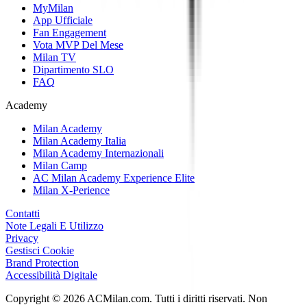
MyMilan
App Ufficiale
Fan Engagement
Vota MVP Del Mese
Milan TV
Dipartimento SLO
FAQ
Academy
Milan Academy
Milan Academy Italia
Milan Academy Internazionali
Milan Camp
AC Milan Academy Experience Elite
Milan X-Perience
Contatti
Note Legali E Utilizzo
Privacy
Gestisci Cookie
Brand Protection
Accessibilità Digitale
Copyright © 2026 ACMilan.com. Tutti i diritti riservati. Non