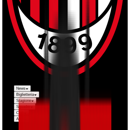
News
Biglietteria
Stagione
Squadre
Club
Altro