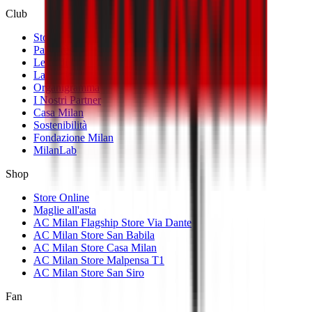
Club
Storia
Palmarès
Le Sedi
La Società
Organigramma
I Nostri Partner
Casa Milan
Sostenibilità
Fondazione Milan
MilanLab
Shop
Store Online
Maglie all'asta
AC Milan Flagship Store Via Dante
AC Milan Store San Babila
AC Milan Store Casa Milan
AC Milan Store Malpensa T1
AC Milan Store San Siro
Fan