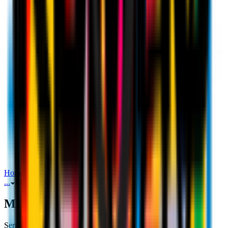
Home
Serie A
MILAN-TORINO: I CONVOCATI
...
MILAN-TORINO: I CONVOCATI
MILAN‑TORINO: I CONVOCATI
Serie A
26 ottobre 2021