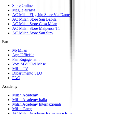
Store Online
Maglie all'asta
AC Milan Flagship Store Via Dante
AC Milan Store San Babila
AC Milan Store Casa Milan
AC Milan Store Malpensa T1
AC Milan Store San Siro
Fan
MyMilan
App Ufficiale
Fan Engagement
Vota MVP Del Mese
Milan TV
Dipartimento SLO
FAQ
Academy
Milan Academy
Milan Academy Italia
Milan Academy Internazionali
Milan Camp
AC Milan Academy Experience Elite