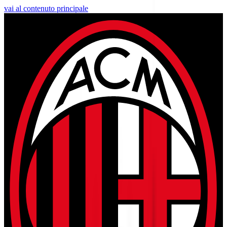
vai al contenuto principale