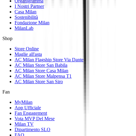
Organigramma
I Nostri Partner
Casa Milan
Sostenibilità
Fondazione Milan
MilanLab
Shop
Store Online
Maglie all'asta
AC Milan Flagship Store Via Dante
AC Milan Store San Babila
AC Milan Store Casa Milan
AC Milan Store Malpensa T1
AC Milan Store San Siro
Fan
MyMilan
App Ufficiale
Fan Engagement
Vota MVP Del Mese
Milan TV
Dipartimento SLO
FAQ