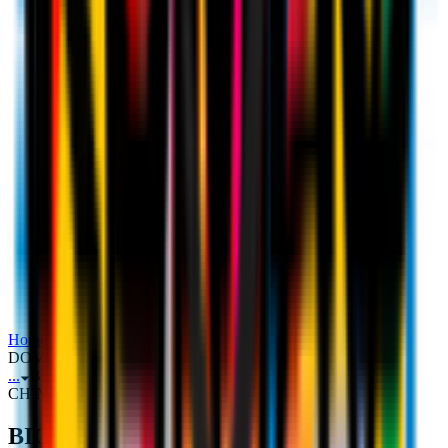
Home
Ticketing
BIGLIETTI MILAN-GENOA: UNA
DOMENICA AL CHINETTI CON LE ROSSONERE
...
BIGLIETTI MILAN-GENOA: UNA DOMENICA AL
CHINETTI CON LE ROSSONERE
BIGLIETTI MILAN‑GENOA: UNA