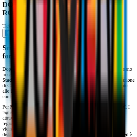
DOMENICA AL CHINETTI CON LE
ROSSONERE
Ticketing
28 gennaio 2026
Seconda consecutiva in casa per la
formazione di Coach Bakker
Dopo la vittoria per
3-0 sulla Ternana Women
, le rossonere tornano
in campo in Serie A contro il Genoa. Teatro della sfida sarà lo
Stadio Felice Chinetti di Solbiate Arno
, che ospiterà la formazione
di Coach Bakker per la seconda volta in stagione. Appuntamento
alle 12.30 per la
12ª giornata di Serie A Women
, per restare a
contatto con la prime posizioni della classifica.
Per
Milan-Genoa
è aperta la vendita dei biglietti
al prezzo di
5€
. I
tagliandi sono disponibili su
Vivaticket
; nella scheda evento,
attraverso l'opzione "Trova rivenditore", è possibile filtrare per
regione e provincia così da scoprire i punti fisici della zona più
vicini. Lo stadio è raggiungibile in auto - l'impianto è a breve
distanza dall'uscita Solbiate Arno sull'Autostrada A8 dei Laghi ed è