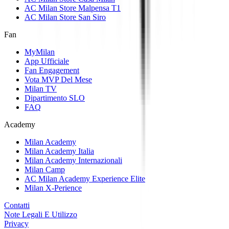
AC Milan Store Malpensa T1
AC Milan Store San Siro
Fan
MyMilan
App Ufficiale
Fan Engagement
Vota MVP Del Mese
Milan TV
Dipartimento SLO
FAQ
Academy
Milan Academy
Milan Academy Italia
Milan Academy Internazionali
Milan Camp
AC Milan Academy Experience Elite
Milan X-Perience
Contatti
Note Legali E Utilizzo
Privacy