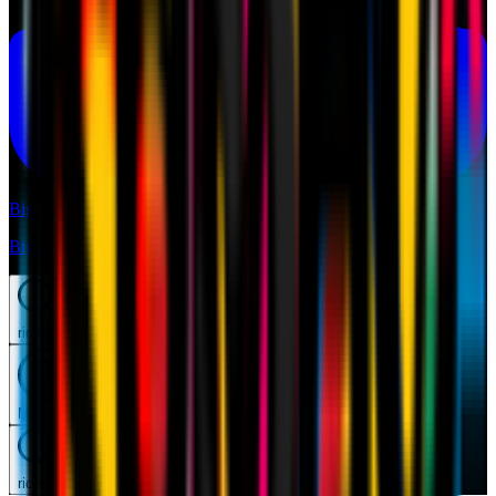
Biglietti
Biglietti
ricerca
Mymilan
ricerca