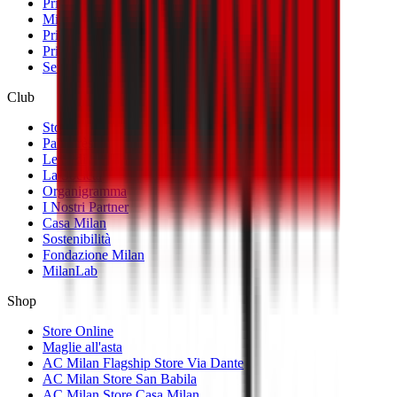
Prima Squadra Femminile
Milan Futuro
Primavera
Primavera Femminile
Settore Giovanile
Club
Storia
Palmarès
Le Sedi
La Società
Organigramma
I Nostri Partner
Casa Milan
Sostenibilità
Fondazione Milan
MilanLab
Shop
Store Online
Maglie all'asta
AC Milan Flagship Store Via Dante
AC Milan Store San Babila
AC Milan Store Casa Milan