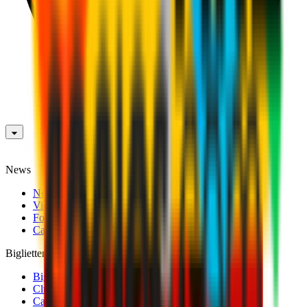
News
News
Video
Fotogallery
Calciomercato
Biglietteria
Biglietti Partite Maschile
Club 1899 Premium Hospitality
Cambio Nominativo