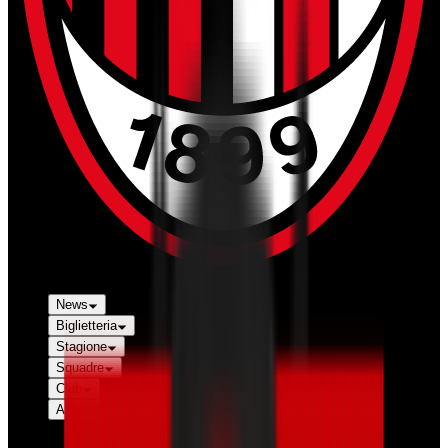
News
Biglietteria
Stagione
Squadre
Club
Altro