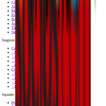
CRN Card
Abbonamenti
Museo Mondo Milan
Biglietti Partite Femminile
Biglietti Partite Milan Futuro
Accrediti
Tifosi con disabilità
Striscioni
Stagione
Calendario
- Prima Squadra Maschile
- Prima Squadra Femminile
- Milan Futuro
- Primavera
Classifiche
- Prima Squadra Maschile
- Prima Squadra Femminile
- Milan Futuro
- Primavera
Squadre
Prima Squadra Maschile