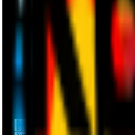
News
Biglietteria
Stagione