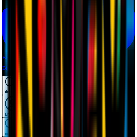
Biglietti
Biglietti
ricerca
Mymilan
ricerca