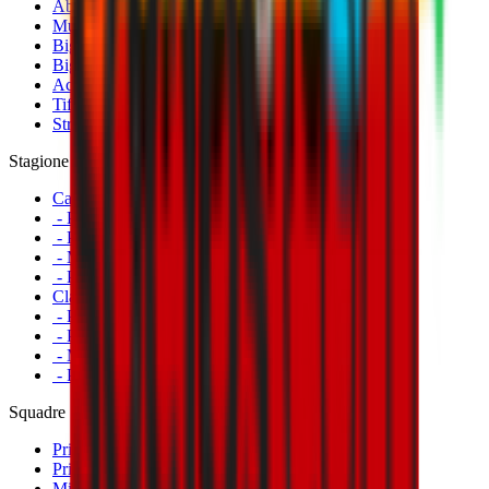
Abbonamenti
Museo Mondo Milan
Biglietti Partite Femminile
Biglietti Partite Milan Futuro
Accrediti
Tifosi con disabilità
Striscioni
Stagione
Calendario
- Prima Squadra Maschile
- Prima Squadra Femminile
- Milan Futuro
- Primavera
Classifiche
- Prima Squadra Maschile
- Prima Squadra Femminile
- Milan Futuro
- Primavera
Squadre
Prima Squadra Maschile
Prima Squadra Femminile
Milan Futuro