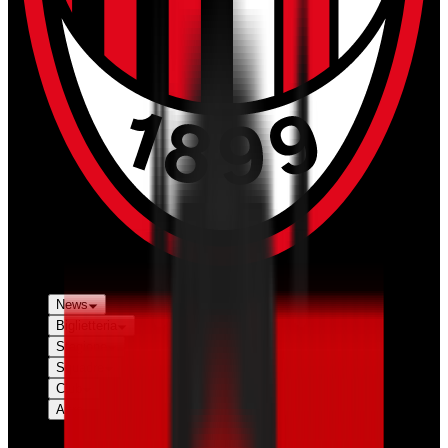
News
Biglietteria
Stagione
Squadre
Club
Altro