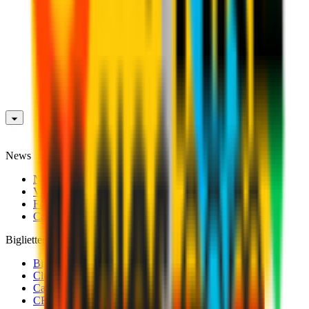
News
News
Video
Fotogallery
Calciomercato
Biglietteria
Biglietti Partite Maschile
Club 1899 Premium Hospitality
Cambio Nominativo
CRN Card