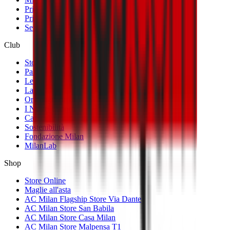
Primavera
Primavera Femminile
Settore Giovanile
Club
Storia
Palmarès
Le Sedi
La Società
Organigramma
I Nostri Partner
Casa Milan
Sostenibilità
Fondazione Milan
MilanLab
Shop
Store Online
Maglie all'asta
AC Milan Flagship Store Via Dante
AC Milan Store San Babila
AC Milan Store Casa Milan
AC Milan Store Malpensa T1