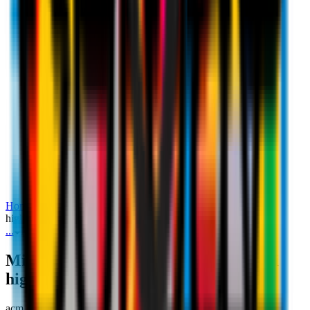
Milan‑SPAL, Primavera 2 2019/20: gli
highlights
Home
Highlights
Milan-SPAL, Primavera 2 2019/20: gli
highlights
...
Milan-SPAL, Primavera 2 2019/20: gli highlights
Milan‑SPAL, Primavera 2 2019/20: gli
highlights
acm_spal
22 febbraio 2020