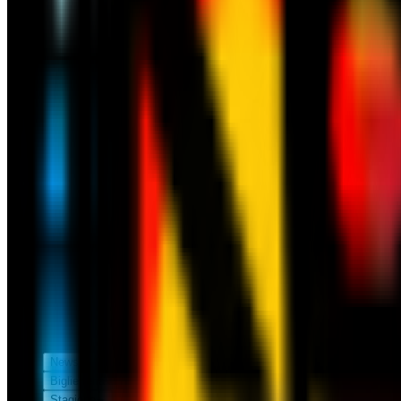
News
Biglietteria
Stagione