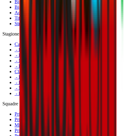
Biglietti Partite Femminile
Biglietti Partite Milan Futuro
Accrediti
Tifosi con disabilità
Striscioni
Stagione
Calendario
- Prima Squadra Maschile
- Prima Squadra Femminile
- Milan Futuro
- Primavera
Classifiche
- Prima Squadra Maschile
- Prima Squadra Femminile
- Milan Futuro
- Primavera
Squadre
Prima Squadra Maschile
Prima Squadra Femminile
Milan Futuro
Primavera
Primavera Femminile