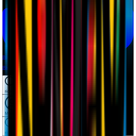
Biglietti
Biglietti
ricerca
Mymilan
ricerca