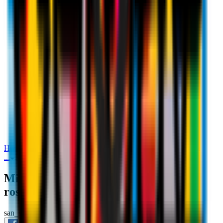
Milan‑Inter: la bellissima coreografia
rossonera
Home
Media
Milan-Inter: la bellissima coreografia rossonera
...
Milan-Inter: la bellissima coreografia rossonera
Milan‑Inter: la bellissima coreografia
rossonera
san_siro
7 novembre 2021