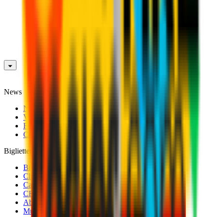
News
News
Video
Fotogallery
Calciomercato
Biglietteria
Biglietti Partite Maschile
Club 1899 Premium Hospitality
Cambio Nominativo
CRN Card
Abbonamenti
Museo Mondo Milan