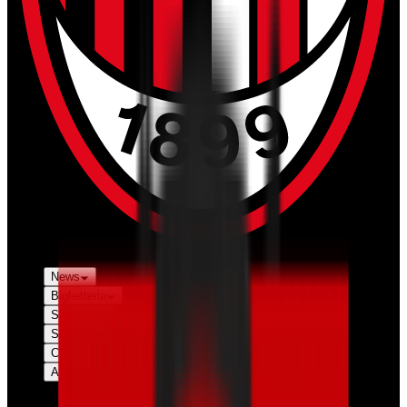
News
Biglietteria
Stagione
Squadre
Club
Altro