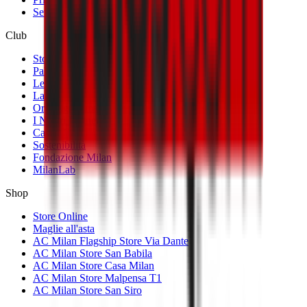
Settore Giovanile
Club
Storia
Palmarès
Le Sedi
La Società
Organigramma
I Nostri Partner
Casa Milan
Sostenibilità
Fondazione Milan
MilanLab
Shop
Store Online
Maglie all'asta
AC Milan Flagship Store Via Dante
AC Milan Store San Babila
AC Milan Store Casa Milan
AC Milan Store Malpensa T1
AC Milan Store San Siro