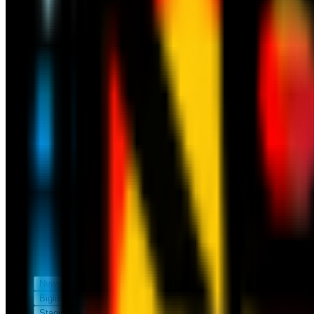
News
Biglietteria
Stagione