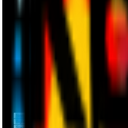
News
Biglietteria
Stagione