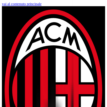
vai al contenuto principale