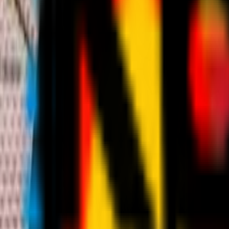
News
Biglietteria
Stagione