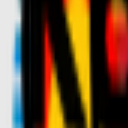
News
Biglietteria
Stagione