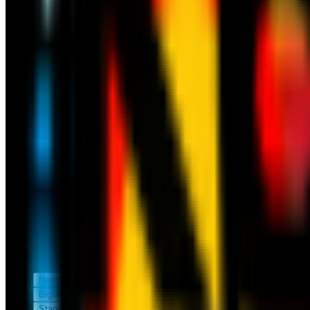
News
Biglietteria
Stagione