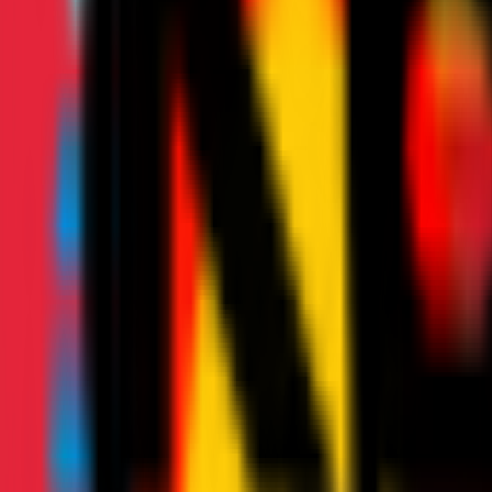
News
Biglietteria
Stagione